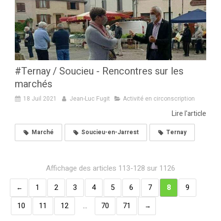
#Ternay / Soucieu - Rencontres sur les
marchés
18 Juil 2021
Jean-Luc Fugit
Activité en circonscription
Lire l'article
Marché
Soucieu-en-Jarrest
Ternay
Affichage des articles 113-128 sur 1126
1
2
3
4
5
6
7
8
9
10
11
12
…
70
71