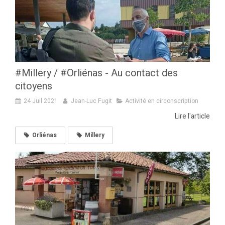
#Millery / #Orliénas - Au contact des
citoyens
24 Juil 2021
Jean-Luc Fugit
Activité en circonscription
Lire l'article
Orliénas
Millery