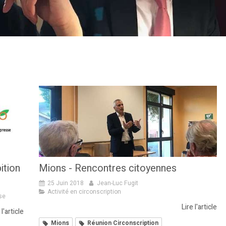
ition
Mions - Rencontres citoyennes
25 Juin 2018
Jean-Luc Fugit
Activité en circonscription
se
Lire l'article
 l'article
Mions
Réunion Circonscription