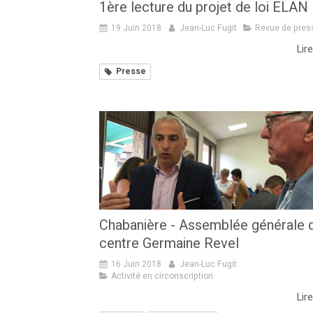
1ère lecture du projet de loi ELAN
19 Juin 2018
Jean-Luc Fugit
Revue de pres
Lire
Presse
Chabanière - Assemblée générale 
centre Germaine Revel
16 Juin 2018
Jean-Luc Fugit
Activité en circonscription
Lire