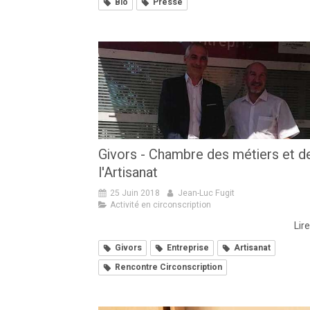
Bio
Presse
Givors - Chambre des métiers et d
l'Artisanat
25 Juin 2018
Jean-Luc Fugit
Activité en circonscription
Lire
Givors
Entreprise
Artisanat
Rencontre Circonscription