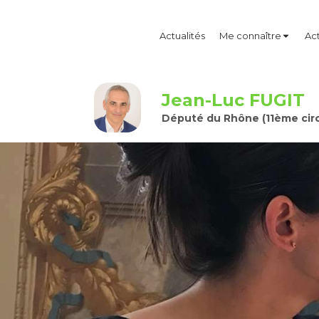
Actualités
Me connaître
Act
Jean-Luc FUGIT
Député du Rhône (11ème circ