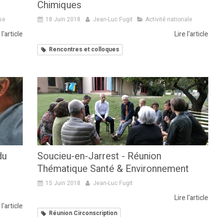
Chimiques
se
18 Juin 2018
Jean-Luc Fugit
Activité nationale
 l'article
Lire l'article
Rencontres et colloques
du
Soucieu-en-Jarrest - Réunion
Thématique Santé & Environnement
15 Juin 2018
Jean-Luc Fugit
Lire l'article
 l'article
Réunion Circonscription