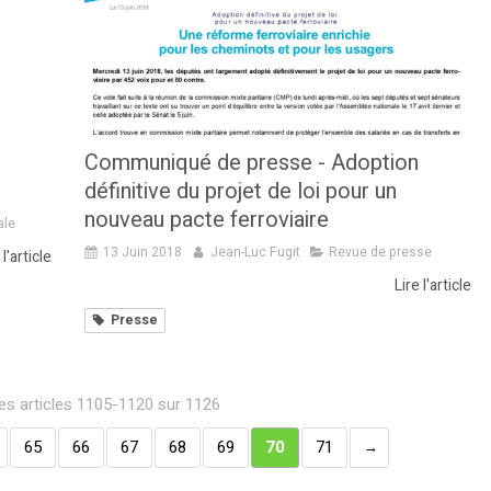
Communiqué de presse - Adoption
définitive du projet de loi pour un
nouveau pacte ferroviaire
ale
13 Juin 2018
Jean-Luc Fugit
Revue de presse
 l'article
Lire l'article
Presse
es articles 1105-1120 sur 1126
65
66
67
68
69
70
71