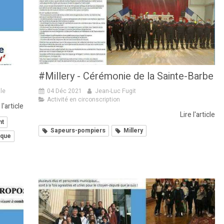
#Millery - Cérémonie de la Sainte-Barbe
ale
04 Déc 2021
Jean-Luc Fugit
Activité en circonscription
 l'article
Lire l'article
nt
Sapeurs-pompiers
Millery
ique