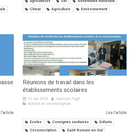
agriculteurs
Gel
Assemblée Nationale
ale
Climat
Agriculture
Environnement
passe
Réunions de travail dans les
établissements scolaires
10 Jan 2022
Jean-Luc Fugit
Activité en circonscription
 l'article
Lire l'article
Ecoles
Consignes sanitaires
Enfants
Circonscription
Saint-Romain-en-Gal