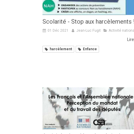
Scolarité - Stop aux harcèlements 
01 Déc 2021
Jean-Luc Fugit
Activité nation
Lire
harcèlement
Enfance