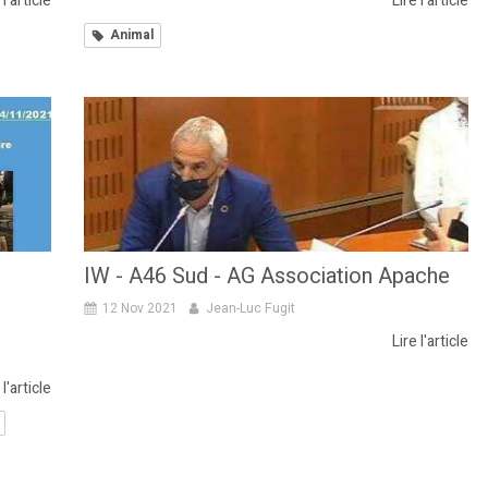
 l'article
Lire l'article
Animal
IW - A46 Sud - AG Association Apache
12 Nov 2021
Jean-Luc Fugit
Lire l'article
 l'article