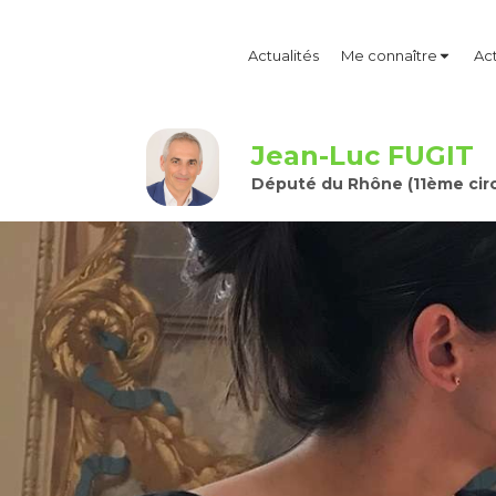
Actualités
Me connaître
Act
Jean-Luc FUGIT
Député du Rhône (11ème circ