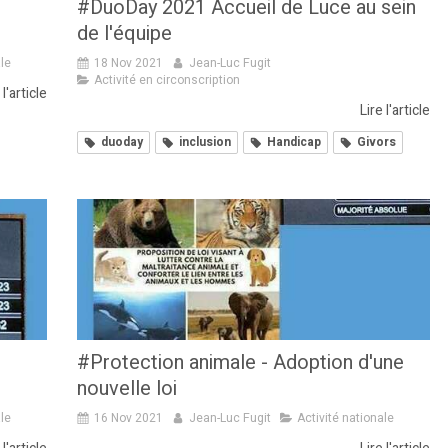
#DuoDay 2021 Accueil de Luce au sein
de l'équipe
ale
18 Nov 2021
Jean-Luc Fugit
Activité en circonscription
 l'article
Lire l'article
duoday
inclusion
Handicap
Givors
#Protection animale - Adoption d'une
nouvelle loi
ale
16 Nov 2021
Jean-Luc Fugit
Activité nationale