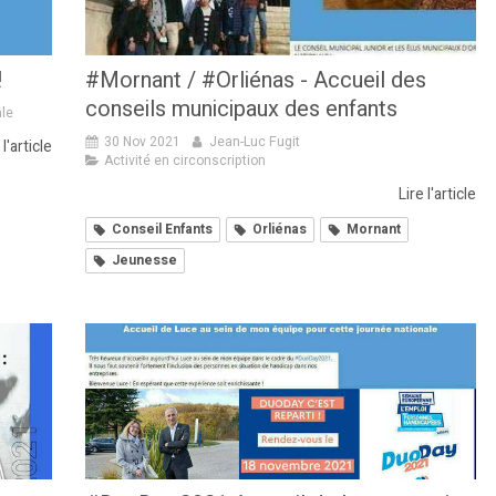
!
#Mornant / #Orliénas - Accueil des
conseils municipaux des enfants
ale
30 Nov 2021
Jean-Luc Fugit
 l'article
Activité en circonscription
Lire l'article
Conseil Enfants
Orliénas
Mornant
Jeunesse