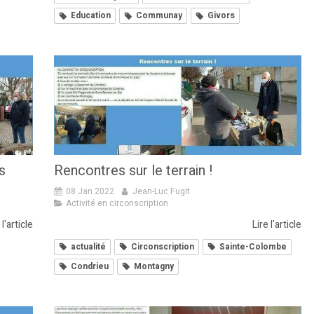
Education
Communay
Givors
s
Rencontres sur le terrain !
08 Jan 2022
Jean-Luc Fugit
Activité en circonscription
 l'article
Lire l'article
actualité
Circonscription
Sainte-Colombe
Condrieu
Montagny