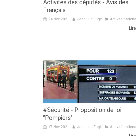
Activités des députés - Avis des
Français
24 Nov 2021
Jean-Luc Fugit
Activité nation
Lire
#Sécurité - Proposition de loi
"Pompiers"
17 Nov 2021
Jean-Luc Fugit
Activité nation