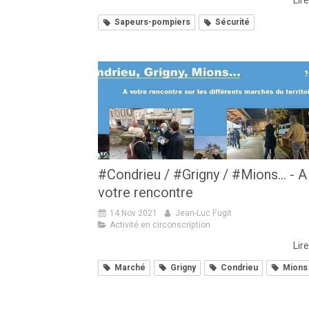
Lire
Sapeurs-pompiers
Sécurité
#Condrieu / #Grigny / #Mions... - A
votre rencontre
14 Nov 2021
Jean-Luc Fugit
Activité en circonscription
Lire
Marché
Grigny
Condrieu
Mions