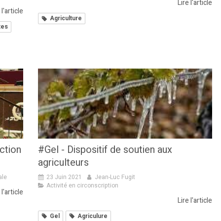
Lire l'article
 l'article
Agriculture
tes
ection
#Gel - Dispositif de soutien aux
agriculteurs
ale
23 Juin 2021
Jean-Luc Fugit
Activité en circonscription
 l'article
Lire l'article
Gel
Agriculure