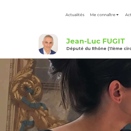
Actualités
Me connaître
Act
Jean-Luc FUGIT
Député du Rhône (11ème circ