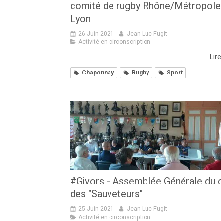
comité de rugby Rhône/Métropole
Lyon
26 Juin 2021
Jean-Luc Fugit
Activité en circonscription
Lire
Chaponnay
Rugby
Sport
#Givors - Assemblée Générale du 
des "Sauveteurs"
25 Juin 2021
Jean-Luc Fugit
Activité en circonscription