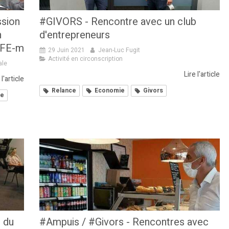
ssion
#GIVORS - Rencontre avec un club
n
d'entrepreneurs
 ZFE-m
29 Juin 2021
Jean-Luc Fugit
Activité en circonscription
ale
Lire l'article
 l'article
Relance
Economie
Givors
ue
 du
#Ampuis / #Givors - Rencontres avec