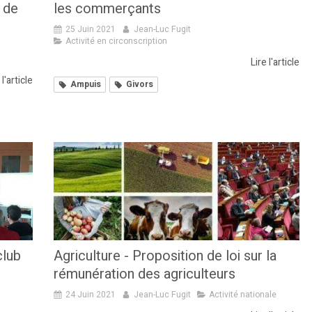
 de
les commerçants
25 Juin 2021
Jean-Luc Fugit
Activité en circonscription
Lire l'article
 l'article
Ampuis
Givors
club
Agriculture - Proposition de loi sur la
rémunération des agriculteurs
24 Juin 2021
Jean-Luc Fugit
Activité nationale