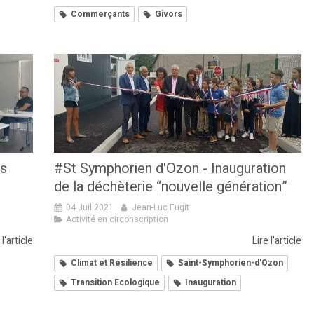
Commerçants
Givors
fs
#St Symphorien d'Ozon - Inauguration
de la déchèterie “nouvelle génération”
04 Juil 2021
Jean-Luc Fugit
Activité en circonscription
 l'article
Lire l'article
Climat et Résilience
Saint-Symphorien-d'Ozon
Transition Ecologique
Inauguration