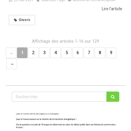
25 Juil 2021
Jean-Luc Fugit
Activité en circonscription
Lire l'article
Givors
Affichage des articles 1-16 sur 129
1
2
3
4
5
6
7
8
9
Rechercher