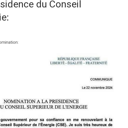
ésidence du Conseil
ie:
omination: