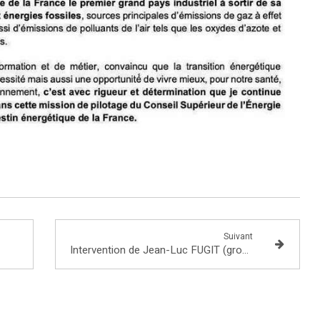
Suivant
Intervention de Jean-Luc FUGIT (groupe EPR) à l’occasion du débat sur les motions de censure RN & LFI sur la politique énergétique de la France (PPE3)