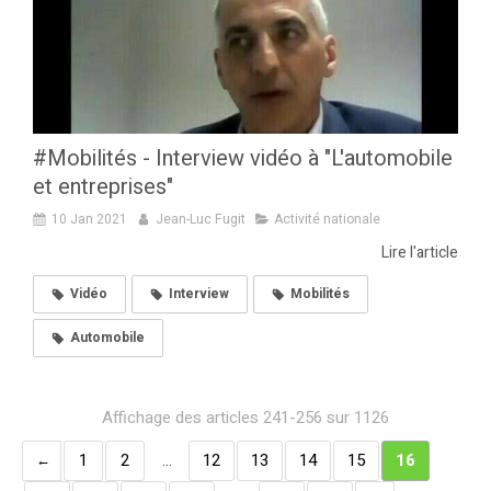
#Mobilités - Interview vidéo à "L'automobile
et entreprises"
10 Jan 2021
Jean-Luc Fugit
Activité nationale
Lire l'article
Vidéo
Interview
Mobilités
Automobile
Affichage des articles 241-256 sur 1126
1
2
…
12
13
14
15
16