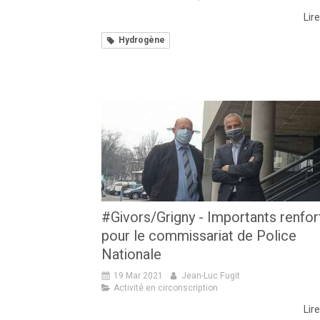
Lire
Hydrogène
#Givors/Grigny - Importants renfor
pour le commissariat de Police
Nationale
19 Mar 2021
Jean-Luc Fugit
Activité en circonscription
Lire