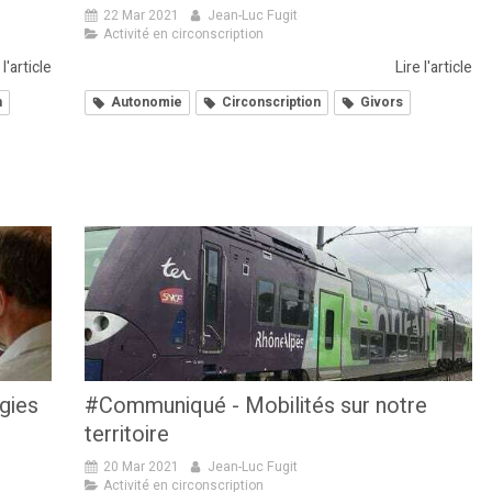
22 Mar 2021
Jean-Luc Fugit
Activité en circonscription
 l'article
Lire l'article
n
Autonomie
Circonscription
Givors
gies
#Communiqué - Mobilités sur notre
territoire
20 Mar 2021
Jean-Luc Fugit
Activité en circonscription