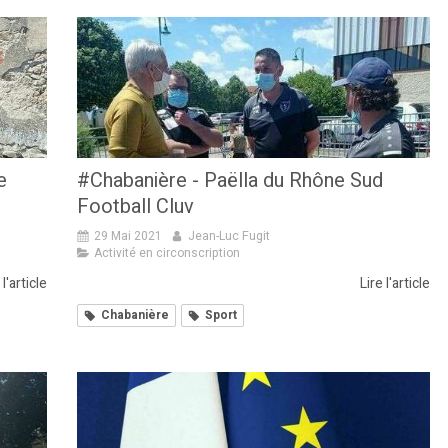
e
#Chabanière - Paëlla du Rhône Sud
Football Cluv
29 Mai 2021
Jean-Luc Fugit
Activité en circonscription
 l'article
Lire l'article
Chabanière
Sport