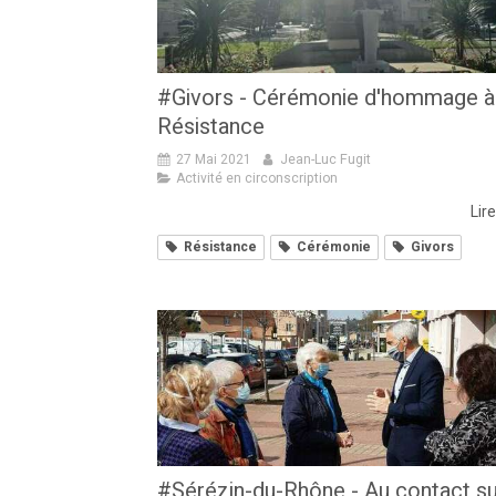
#Givors - Cérémonie d'hommage à 
Résistance
27 Mai 2021
Jean-Luc Fugit
Activité en circonscription
Lire
Résistance
Cérémonie
Givors
#Sérézin-du-Rhône - Au contact su