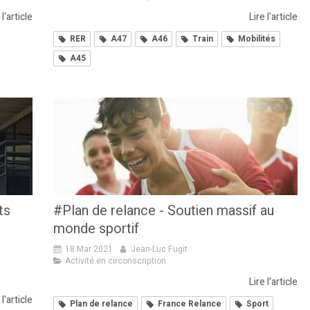
 l'article
Lire l'article
RER
A47
A46
Train
Mobilités
A45
ts
#Plan de relance - Soutien massif au
monde sportif
18 Mar 2021
Jean-Luc Fugit
Activité en circonscription
Lire l'article
 l'article
Plan de relance
France Relance
Sport