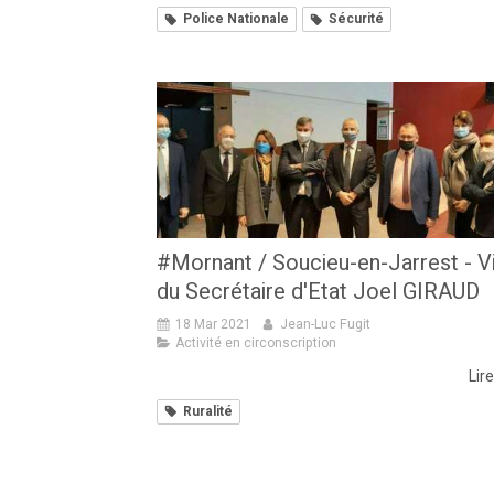
Police Nationale
Sécurité
#Mornant / Soucieu-en-Jarrest - Vi
du Secrétaire d'Etat Joel GIRAUD
18 Mar 2021
Jean-Luc Fugit
Activité en circonscription
Lire
Ruralité