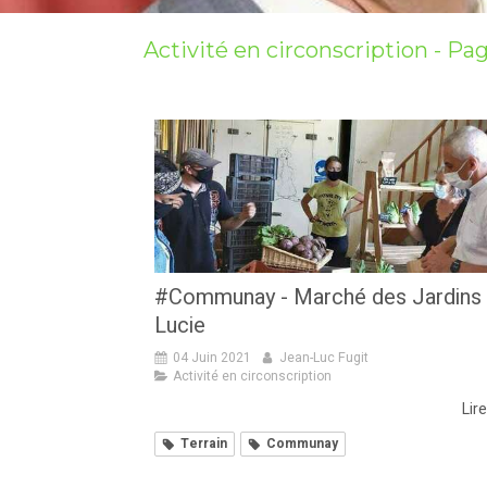
Activité en circonscription - Pa
#Communay - Marché des Jardins
Lucie
04 Juin 2021
Jean-Luc Fugit
Activité en circonscription
Lire
Terrain
Communay