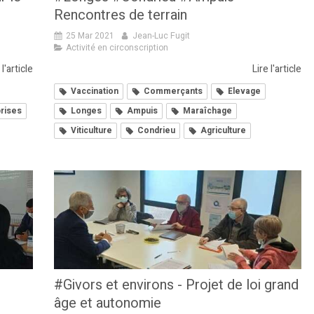
Rencontres de terrain
25 Mar 2021
Jean-Luc Fugit
Activité en circonscription
 l'article
Lire l'article
Vaccination
Commerçants
Elevage
prises
Longes
Ampuis
Maraîchage
Viticulture
Condrieu
Agriculture
#Givors et environs - Projet de loi grand
âge et autonomie