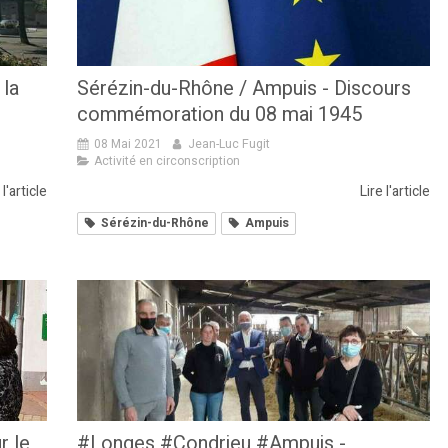
la
Sérézin-du-Rhône / Ampuis - Discours
commémoration du 08 mai 1945
08 Mai 2021
Jean-Luc Fugit
Activité en circonscription
 l'article
Lire l'article
Sérézin-du-Rhône
Ampuis
r le
#Longes #Condrieu #Ampuis -