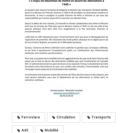
Ferroviare
Circulation
Transports
A45
Mobilité