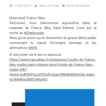
12 Avr 2019
Jean-Luc Fugit
Revue de presse
[Interview] France Bleu
Retrouvez mon intervention aujourd'hui dans la
matinale de France Bleu Saint-Etienne Loire sur la
sortie du
#Glyphosate
.
Ainsi qu'un point sur le lancement du grand débat public
concernant le nœud ferroviaire lyonnais et les
alternatives
#A45
.
A réécouter via le lien ci-dessous :
https://www.francebleu.fr/emissions/l-invite-de-france-
bleu-matin/saint-etienne-loire/l-invite-de-france-bleu-
matin-646?
fbclid=IwAR0jPGcxIYKiIyRcEiqm3WjNbBIlr8o64u-6abU-
6i34iM45w3ABGvWqtKQ