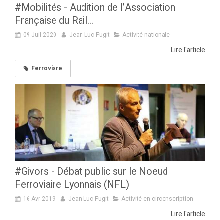
#Mobilités - Audition de l’Association
Française du Rail...
09 Juil 2020
Jean-Luc Fugit
Activité nationale
Lire l'article
Ferroviare
#Givors - Débat public sur le Noeud
Ferroviaire Lyonnais (NFL)
16 Avr 2019
Jean-Luc Fugit
Activité en circonscription
Lire l'article