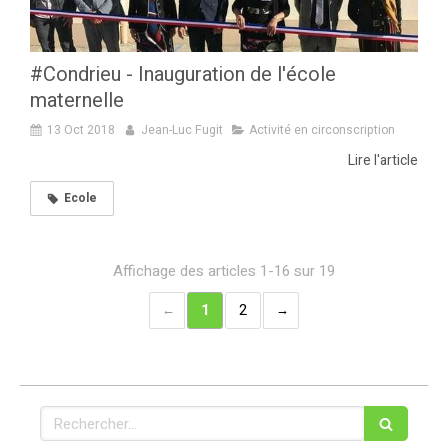
#Condrieu - Inauguration de l'école
maternelle
13 Oct 2018
Jean-Luc Fugit
Activité en circonscription
Lire l'article
Ecole
Affichage des articles 1-16 sur 19
1
2
Rechercher