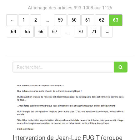
Affichage des articles 993-1008 sur 1126
1
2
…
59
60
61
62
63
64
65
66
67
…
70
71
Rechercher
Intervention de Jean-Luc FUGIT (groupe