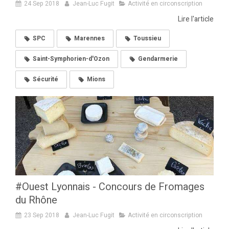
24 Sep 2018
Jean-Luc Fugit
Activité en circonscription
Lire l'article
SPC
Marennes
Toussieu
Saint-Symphorien-d'Ozon
Gendarmerie
Sécurité
Mions
#Ouest Lyonnais - Concours de Fromages
du Rhône
23 Sep 2018
Jean-Luc Fugit
Activité en circonscription