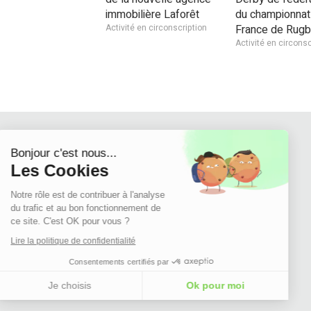
immobilière Laforêt
du championnat
Activité en circonscription
France de Rugb
Activité en circonsc
Continuer sans accepter
Bonjour c'est nous...
Les Cookies
Notre rôle est de contribuer à l'analyse
du trafic et au bon fonctionnement de
ce site. C'est OK pour vous ?
Lire la politique de confidentialité
Consentements certifiés par
Je choisis
Ok pour moi
Plateforme de Gestion du Consentement : Personnalisez vos Options
Axeptio consent