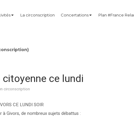
ivités
La circonscription
Concertations
Plan #France Rel
onscription)
 citoyenne ce lundi
en circonscription
VORS CE LUNDI SOIR
ir à Givors, de nombreux sujets débattus :