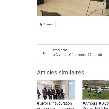
Givors
Précédent
#Givors - Cérémonie 17 octobre 1961
Articles similaires
#Givors Inauguration
#Ampuis #Givo
de la nouvelle agence
Derby de fédér