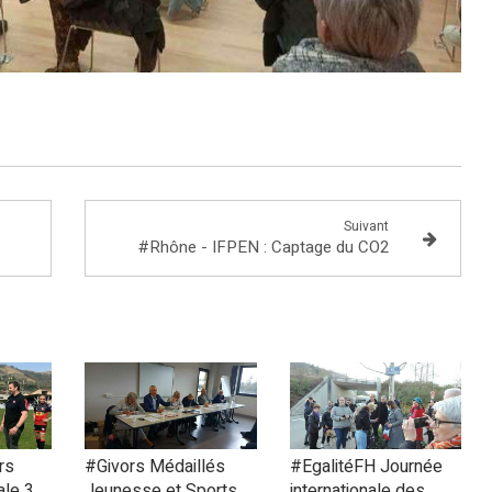
Suivant
#Rhône - IFPEN : Captage du CO2
rs
#Givors Médaillés
#EgalitéFH Journée
ale 3
Jeunesse et Sports
internationale des