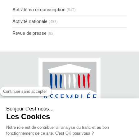
Activité en circonscription
(547)
Activité nationale
(483)
Revue de presse
(82)
Continuer sans accepter
Bonjour c'est nous...
Les Cookies
Notre rôle est de contribuer à l'analyse du trafic et au bon
© Jean-Luc FUGIT - Député du Rhône
fonctionnement de ce site. C'est OK pour vous ?
(11ème circonscription)