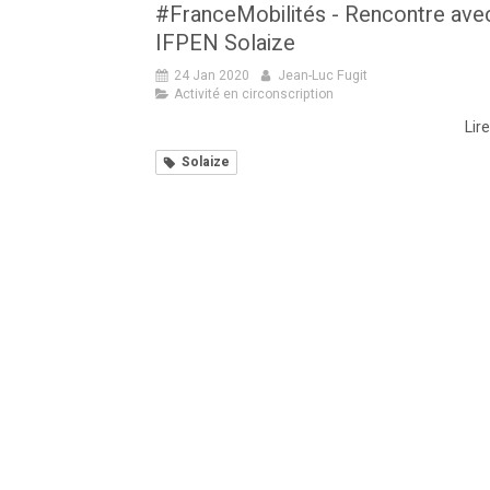
#FranceMobilités - Rencontre ave
IFPEN Solaize
24 Jan 2020
Jean-Luc Fugit
Activité en circonscription
Lire
Solaize