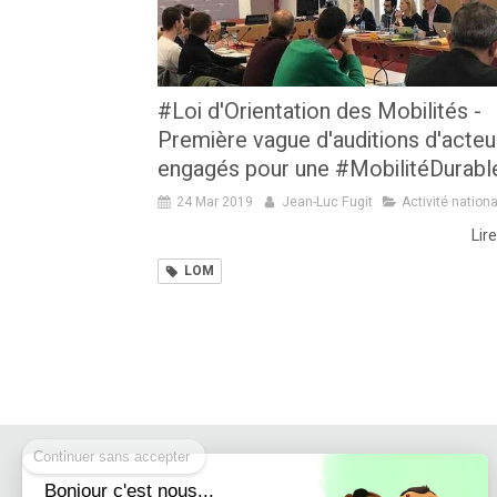
#Loi d'Orientation des Mobilités -
Première vague d'auditions d'acteu
engagés pour une #MobilitéDurabl
24 Mar 2019
Jean-Luc Fugit
Activité nation
Lire
LOM
Continuer sans accepter
Bonjour c'est nous...