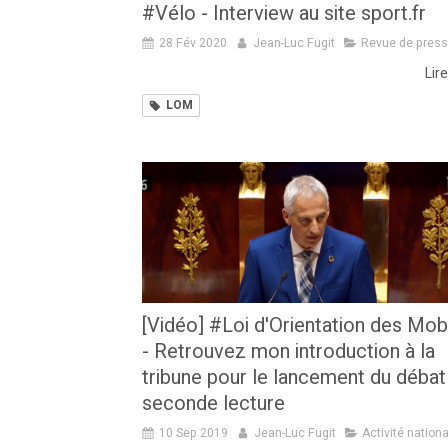
#Vélo - Interview au site sport.fr
28 Fév 2020
Jean-Luc Fugit
Revue de pres
Lire
LOM
[Vidéo] #Loi d'Orientation des Mobi
- Retrouvez mon introduction à la
tribune pour le lancement du débat
seconde lecture
10 Sep 2019
Jean-Luc Fugit
Activité nation