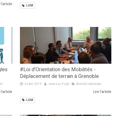
 l'article
LOM
gles
#Loi d'Orientation des Mobilités -
Déplacement de terrain à Grenoble
le
24 Avr 2019
Jean-Luc Fugit
Activité nationale
 l'article
Lire l'article
LOM