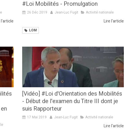
#Loi Mobilités - Promulgation
se
26 Déc 2019
Jean-Luc Fugit
Activité nationale
 l'article
Lire l'article
LOM
lités
[Vidéo] #Loi d'Orientation des Mobilités
- Début de l'examen du Titre III dont je
 en
suis Rapporteur
17 Mai 2019
Jean-Luc Fugit
Activité nationale
ale
Lire l'article