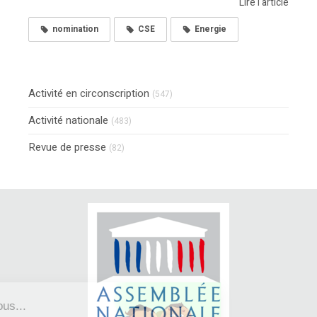
Lire l'article
nomination
CSE
Energie
Activité en circonscription
(547)
Activité nationale
(483)
Revue de presse
(82)
Continuer sans accepter
Bonjour c'est nous...