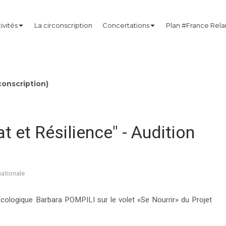
ivités
La circonscription
Concertations
Plan #France Rel
onscription)
at et Résilience" - Audition
nationale
Ecologique Barbara POMPILI sur le volet «Se Nourrir» du Projet