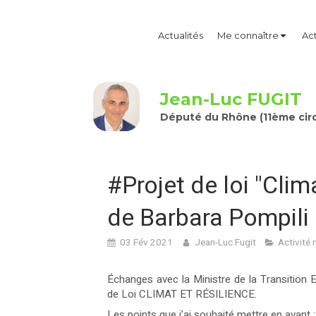
Actualités
Me connaître
Act
Jean-Luc FUGIT
Député du Rhône (11ème circ
#Projet de loi "Clim
de Barbara Pompili
03 Fév 2021
Jean-Luc Fugit
Activité 
Échanges avec la Ministre de la Transition 
de Loi CLIMAT ET RÉSILIENCE.
Les points que j’ai souhaité mettre en avant :