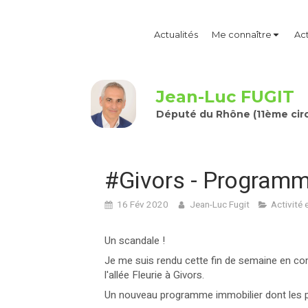
Actualités
Me connaître
Act
Jean-Luc FUGIT
Député du Rhône (11ème circ
#Givors - Programme
16 Fév 2020
Jean-Luc Fugit
Activité 
Un scandale !
Je me suis rendu cette fin de semaine en c
l'allée Fleurie à Givors.
Un nouveau programme immobilier dont les p