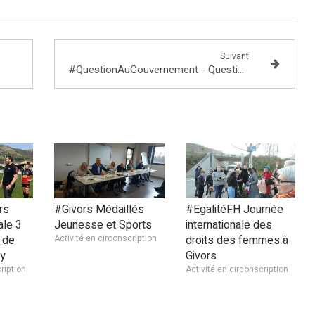
Suivant
#QuestionAuGouvernement - Question au ministre de l'Agriculture, Didier Guillaume,
rs
#Givors Médaillés
#EgalitéFH Journée
ale 3
Jeunesse et Sports
internationale des
 de
Activité en circonscription
droits des femmes à
y
Givors
ription
Activité en circonscription