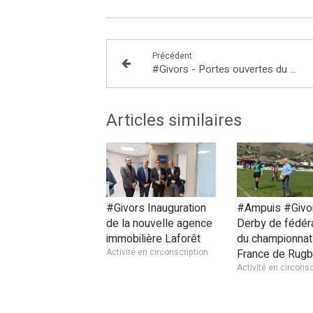
Précédent
#Givors - Portes ouvertes du collège Paul Vallon
Articles similaires
#Givors Inauguration
#Ampuis #Givo
de la nouvelle agence
Derby de fédér
immobilière Laforêt
du championnat
Activité en circonscription
France de Rugb
Activité en circonsc