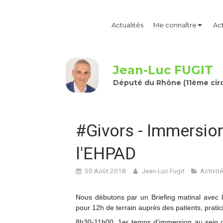
Actualités
Me connaître
Act
Jean-Luc FUGIT
Député du Rhône (11ème circ
#Givors - Immersion
l'EHPAD
30 Août 2018
Jean-Luc Fugit
Activité
Nous débutons par un Briefing matinal avec la
pour 12h de terrain auprès des patients, pratici
8h30-11h00, 1er temps d'immersion au sein du