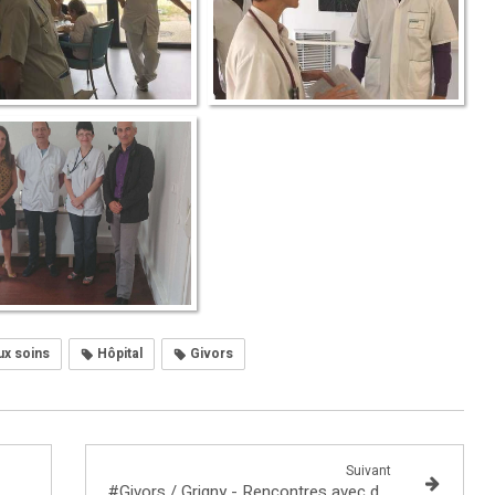
x soins
Hôpital
Givors
Suivant
#Givors / Grigny - Rencontres avec des acteurs socio-économiques du territoire