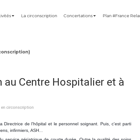
ivités
La circonscription
Concertations
Plan #France Rel
onscription)
 au Centre Hospitalier et à
 en circonscription
 Directrice de l'hôpital et le personnel soignant.
Puis, c'est parti
ens, infirmiers, ASH...
 service gériatrique de courte durée. Outre la qualité des soins