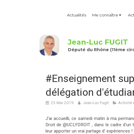
Actualités
Me connaître
Act
Jean-Luc FUGIT
Député du Rhône (11ème circ
#Enseignement supér
délégation d'étudia
23 Mar 2019
Jean-Luc Fugit
Activité 
J'ai accueilli, ce samedi matin à ma perma
Droit de @UCLYDROIT ‍‍, dans le cadre d'un tr
leur apporter un vrai partage d' expériences !