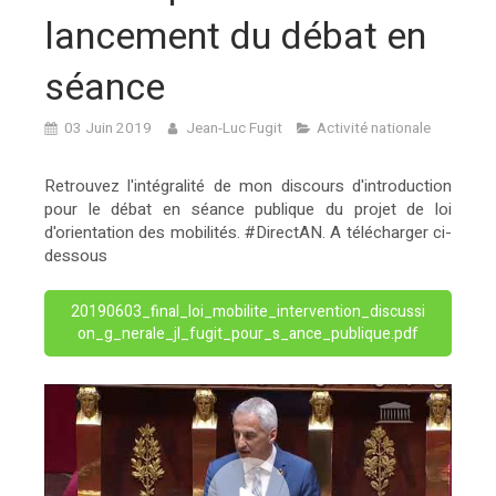
lancement du débat en
séance
03 Juin 2019
Jean-Luc Fugit
Activité nationale
Retrouvez l'intégralité de mon discours d'introduction
pour le débat en séance publique du projet de loi
d'orientation des mobilités. #DirectAN. A télécharger ci-
dessous
20190603_final_loi_mobilite_intervention_discussi
on_g_nerale_jl_fugit_pour_s_ance_publique.pdf