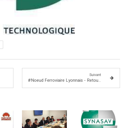
Suivant
#Noeud Ferroviaire Lyonnais - Retour sur ma rencontre des responsables de la mise en place du débat public