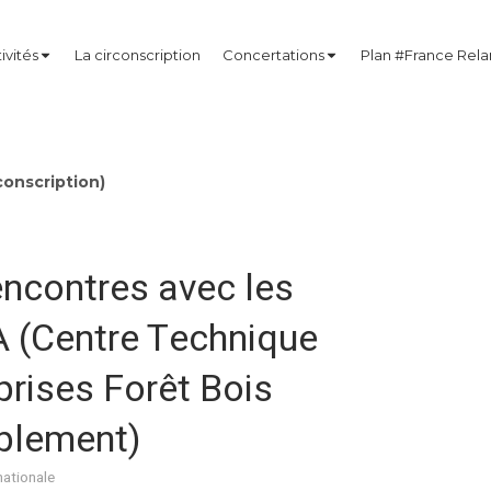
ivités
La circonscription
Concertations
Plan #France Rel
onscription)
Rencontres avec les
 (Centre Technique
prises Forêt Bois
blement)
nationale