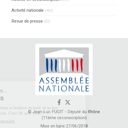
Activité nationale
(483)
Revue de presse
(82)
Continuer sans accepter
Bonjour c'est nous...
Les Cookies
Notre rôle est de contribuer à l'analyse du trafic et au bon
© Jean-Luc FUGIT - Député du Rhône
fonctionnement de ce site. C'est OK pour vous ?
(11ème circonscription)
Lire la politique de confidentialité
Mise en ligne 27/06/2018