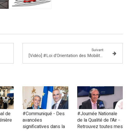
Suivant
[Vidéo] #Loi d'Orientation des Mobilités - Début de l'examen du Titre III dont je suis Rapporteur
al de
#Communiqué - Des
#Journée Nationale
lénière
avancées
de la Qualité de l'Air -
significatives dans la
Retrouvez toutes mes