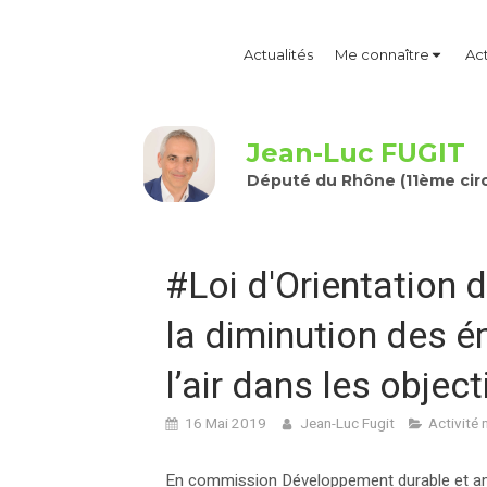
Actualités
Me connaître
Act
Jean-Luc FUGIT
Député du Rhône (11ème circ
#Loi d'Orientation d
la diminution des é
l’air dans les objec
16 Mai 2019
Jean-Luc Fugit
Activité 
En commission Développement durable et aménag