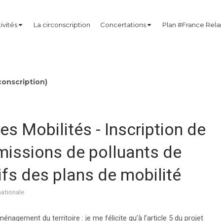
ivités
La circonscription
Concertations
Plan #France Rel
onscription)
es Mobilités - Inscription de
missions de polluants de
tifs des plans de mobilité
nationale
ement du territoire : je me félicite qu’à l’article 5 du projet