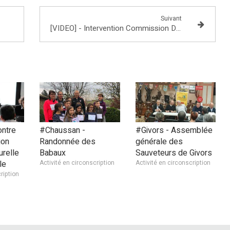
Suivant
[VIDEO] - Intervention Commission DDAT - Question au Ministre Nicolas Hulot
ontre
#Chaussan -
#Givors - Assemblée
ion
Randonnée des
générale des
urelle
Babaux
Sauveteurs de Givors
le
Activité en circonscription
Activité en circonscription
ription