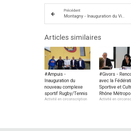
Précédent
Montagny - Inauguration du Village Sécuriz Moi de Michelin
Articles similaires
#Ampuis -
#Givors - Renc
Inauguration du
avec la Fédérat
nouveau complexe
Sportive et Cult
sportif Rugby/Tennis
Rhône Métropo
Activité en circonscription
Activité en circonsc
Continuer sans accepter