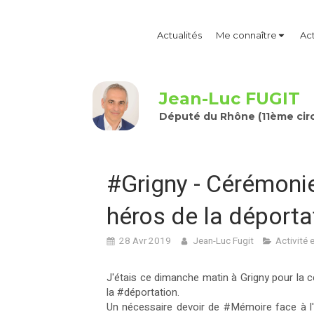
Actualités
Me connaître
Act
Jean-Luc FUGIT
Député du Rhône (11ème circ
#Grigny - Cérémoni
héros de la déporta
28 Avr 2019
Jean-Luc Fugit
Activité 
J'étais ce dimanche matin à Grigny pour l
la
#déportation
.
Un nécessaire devoir de
#Mémoire
face à l