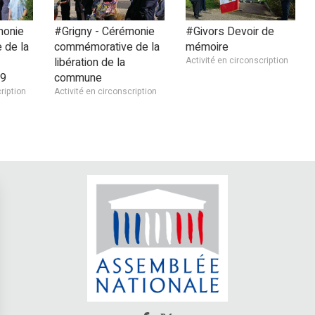
monie
#Grigny - Cérémonie
#Givors Devoir de
 de la
commémorative de la
mémoire
libération de la
Activité en circonscription
19
commune
ription
Activité en circonscription