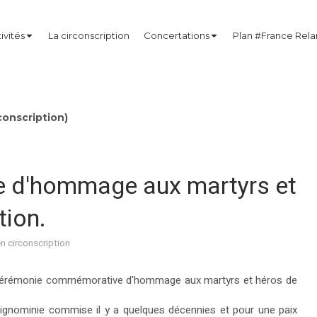
ivités
La circonscription
Concertations
Plan #France Rel
onscription)
e d'hommage aux martyrs et
tion.
en circonscription
a cérémonie commémorative d'hommage aux martyrs et héros de
'ignominie commise il y a quelques décennies et pour une paix