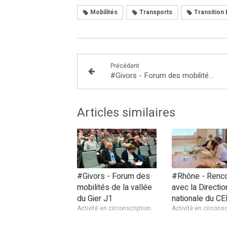
Mobilités
Transports
Transition
Précédent
#Givors - Forum des mobilités de la vallée du Gier J1
Articles similaires
#Givors - Forum des
#Rhône - Renco
mobilités de la vallée
avec la Directio
du Gier J1
nationale du 
Activité en circonscription
Activité en circonsc