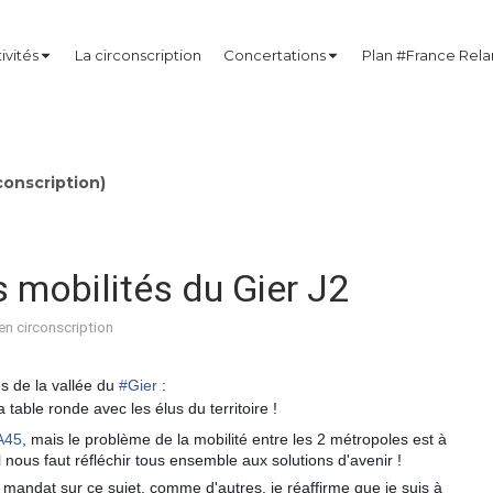
ivités
La circonscription
Concertations
Plan #France Rel
onscription)
 mobilités du Gier J2
 en circonscription
s de la vallée du
#
Gier
:
table ronde avec les élus du territoire !
A45
, mais le problème de la mobilité entre les 2 métropoles est à
l nous faut réfléchir tous ensemble aux solutions d'avenir !
andat sur ce sujet, comme d'autres, je réaffirme que je suis à