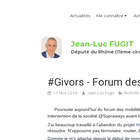
Actualités
Me connaître
Act
Jean-Luc FUGIT
Député du Rhône (11ème circ
#Givors - Forum des
17 Nov 2018
Jean-Luc Fugit
Activité
Poursuite aujourd'hui du forum des mobilité
Intervention de la société @Supraways avant la 
J'ai beaucoup travaillé à l'abandon du projet
#
résoudre. N'opposons pas ferroviaire, routier, i
Comme je m'y attache depuis le début de mon m