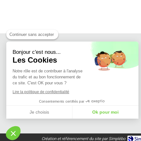
Continuer sans accepter
Bonjour c'est nous...
Les Cookies
Notre rôle est de contribuer à l'analyse
du trafic et au bon fonctionnement de
ce site. C'est OK pour vous ?
Lire la politique de confidentialité
Consentements certifiés par
Je choisis
Ok pour moi
Plateforme de Gestion du Consentement : Personnalisez vos Options
Axeptio consent
Notre plateforme vous permet d'adapter et de gérer vos paramètres de confidentialité, en ga
Création et référencement du site par Simplébo