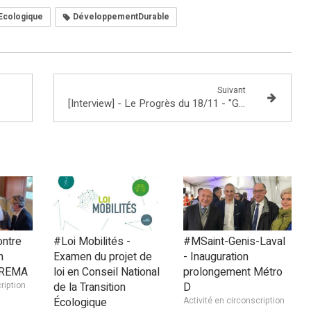
 Ecologique
DéveloppementDurable
Suivant
[Interview] - Le Progrès du 18/11 - "Gilets Jaunes"
ntre
#Loi Mobilités -
#MSaint-Genis-Laval
n
Examen du projet de
- Inauguration
CEREMA
loi en Conseil National
prolongement Métro
ription
de la Transition
D
Écologique
Activité en circonscription