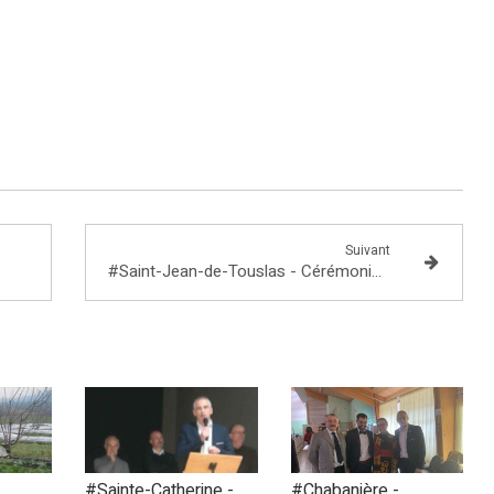
Suivant
#Saint-Jean-de-Touslas - Cérémonie des vœux 2020
#Sainte-Catherine -
#Chabanière -