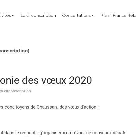
ivités
La circonscription
Concertations
Plan #France Rel
onscription)
onie des vœux 2020
en circonscription
s concitoyens de Chaussan...des vœux d’action :
t dans le respect... (j’organiserai en février de nouveaux débats